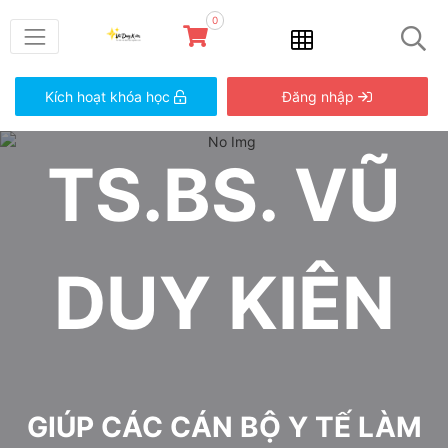
0
Kích hoạt khóa học
Đăng nhập
TS.BS. VŨ
DUY KIÊN
GIÚP CÁC CÁN BỘ Y TẾ LÀM