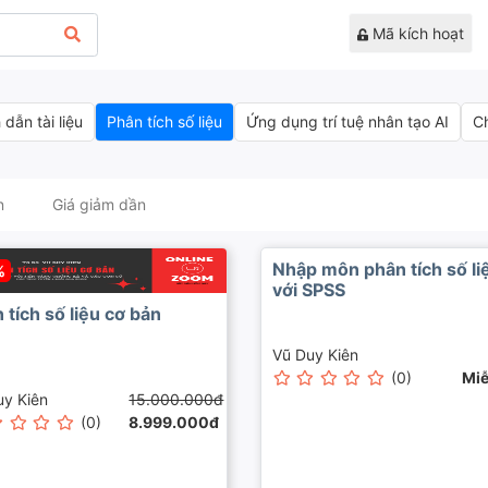
Mã kích hoạt
 dẫn tài liệu
Phân tích số liệu
Ứng dụng trí tuệ nhân tạo AI
C
n
Giá giảm dần
Nhập môn phân tích số li
%
với SPSS
 tích số liệu cơ bản
Vũ Duy Kiên
(0)
Miễ
uy Kiên
15.000.000đ
(0)
8.999.000đ